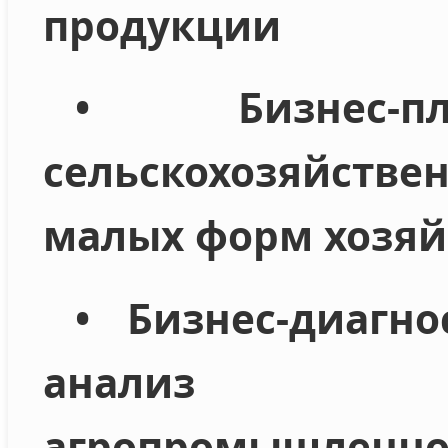
продукции
• Бизнес‑п
сельскохозяйств
малых форм хозяй
• Бизнес‑диагн
анализ п
агропром