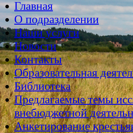
Главная
О подразделении
Наши услуги
Новости
Контакты
Образовательная деяте
Библиотека
Предлагаемые темы исс
внебюджетной деятель
Анкетирование крестья