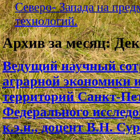
Северо- Запада на пре
технологий.
Архив за месяц:
Дек
Ведущий научный сот
аграрной экономики и
территорий Санкт-Пе
Федерального исследо
к.э.н., доцент В.Н. Су