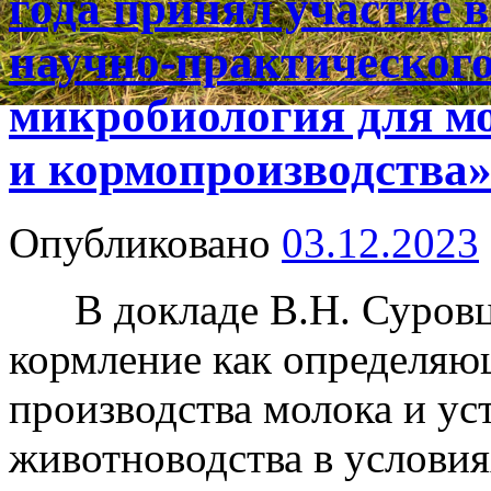
года принял участие 
научно-практическог
микробиология для м
и кормопроизводства»
Опубликовано
03.12.2023
В докладе В.Н. Суровце
кормление как определяю
производства молока и ус
животноводства в условия