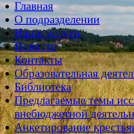
Главная
О подразделении
Наши услуги
Новости
Контакты
Образовательная деяте
Библиотека
Предлагаемые темы исс
внебюджетной деятель
Анкетирование крестья