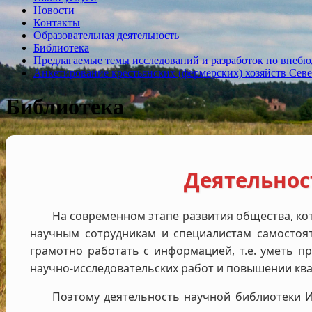
Новости
Контакты
Образовательная деятельность
Библиотека
Предлагаемые темы исследований и разработок по внебю
Анкетирование крестьянских (фермерских) хозяйств Севе
Библиотека
Деятельнос
На современном этапе развития общества, ко
научным сотрудникам и специалистам самостоя
грамотно работать с информацией, т.е. уметь 
научно‑исследовательских работ и повышении кв
Поэтому деятельность научной библиотеки 