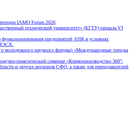
еренции IAMO Forum 2026
ственный технический университет» (КГТУ) прошла VI
го функционирования предприятий АПК в условиях
ИИЭСХ.
ного молодежного научного форума) «Международные тренды
чно-практический семинар «Кормопроизводство 360°:
бласти и других регионов СФО, а также для преподавателей