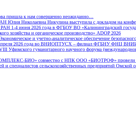
кова пришла к нам совершенно неожиданно…
 Юлия Николаевна Никулина выступила с докладом на конф
Н 1-4 июня 2026 года в ФГБОУ ВО «Калининградский государ
ого хозяйства и органическое производство» ADOP 2026
«Экономическое и учетно-аналитическое обеспечение безопасно
15 апреля 2026 года во ВНИОПТУСХ – филиал ФГБНУ ФНЦ ВН
ие VIII Уфимского гуманитарного научного форума (международ
КОМПЛЕКС-БИО» совместно с НПК ООО «БИОТРОФ» провели нау
лей и специалистов сельскохозяйственных предприятий Омской о