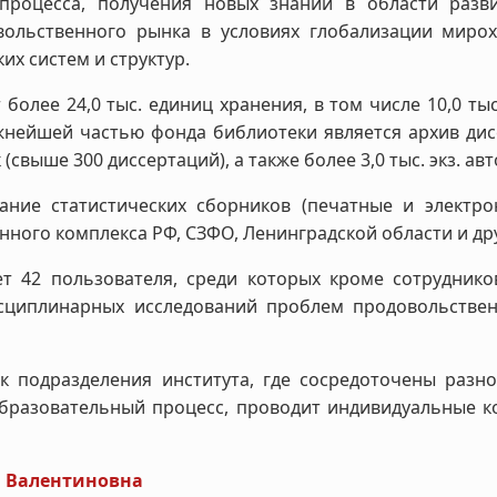
 процесса, получения новых знаний в области раз
вольственного рынка в условиях глобализации мирох
х систем и структур.
более 24,0 тыс. единиц хранения, в том числе 10,0 ты
 Важнейшей частью фонда библиотеки является архив ди
(свыше 300 диссертаций), а также более 3,0 тыс. экз. а
ание статистических сборников (печатные и электр
ого комплекса РФ, СЗФО, Ленинградской области и дру
т 42 пользователя, среди которых кроме сотрудников
сциплинарных исследований проблем продовольственн
ак подразделения института, где сосредоточены раз
образовательный процесс, проводит индивидуальные к
а Валентиновна