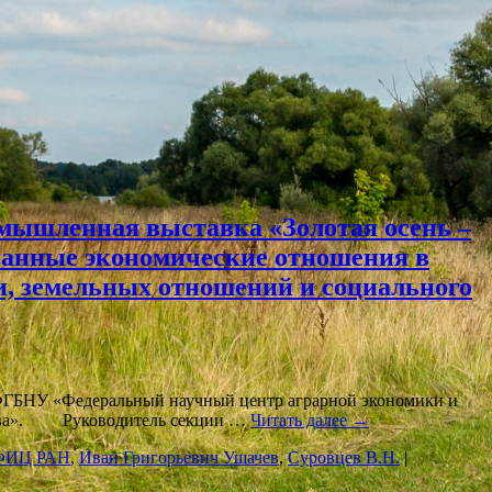
омышленная выставка «Золотая осень –
ванные экономические отношения в
и, земельных отношений и социального
ФГБНУ «Федеральный научный центр аграрной экономики и
яйства». Руководитель секции …
Читать далее
→
ФИЦ РАН
,
Иван Григорьевич Ушачев
,
Суровцев В.Н.
|