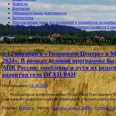
Новости
Контакты
Образовательная деятельность
Библиотека
Предлагаемые темы исследований и разработок по внебю
Анкетирование крестьянских (фермерских) хозяйств Севе
Архив метки:
Алтухов Анато
9-12 октября в «Тимирязев Центре» в 
2024». В рамках деловой программы б
АПК России: проблемы и пути их решен
развития села ОСХН РАН
Опубликовано
14.10.2024
Модератором конференции выступил Иван Григорьевич Ушаче
социального развития сельских территорий – Всероссийский
Рубрика:
Новости
|
Метки:
«Золотая осень – 2024»
,
Алтухов Ан