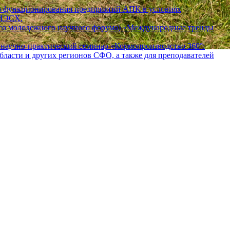
го функционирования предприятий АПК в условиях
ИИЭСХ.
ного молодежного научного форума) «Международные тренды
чно-практический семинар «Кормопроизводство 360°:
бласти и других регионов СФО, а также для преподавателей