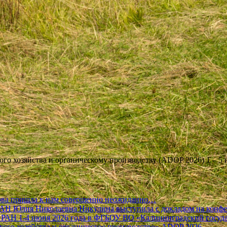
о хозяйства и органическому производству (ADOP 2026) 1 – 5 и
кова пришла к нам совершенно неожиданно…
 Юлия Николаевна Никулина выступила с докладом на конф
Н 1-4 июня 2026 года в ФГБОУ ВО «Калининградский государ
ого хозяйства и органическое производство» ADOP 2026