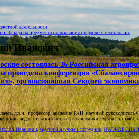
джетной деятельности
ро- Запада на предмет использования цифровых технологий.
лий Иванович
Москве состоялась 26 Российская агропр
ыла проведена конференция «Сбалансиро
ия», организованная Секцией экономик
в, д.э.н., профессор, академик РАН, научный руководитель 
 научно-исследовательский институт экономики сельского хоз
атолий Иванович
,
ведущий научный сотрудник
,
ИАЭРСТ СПБ 