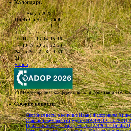
Календарь
Август 2026
Пн
Вт
Ср
Чт
Пт
Сб
Вс
1
2
3
4
5
6
7
8
9
10
11
12
13
14
15
16
17
18
19
20
21
22
23
24
25
26
27
28
29
30
31
« Июн
VI Международная конференция по цифровизации сельског
Свежие новости
Скорбная весть о кончине Ивана Федоровича Хиц
Старший научный сотрудник ИАЭРСТ СПб ФИЦ РАН
При активном участии ученых ИАЭРСТ СПб ФИЦ РА
Международная конференция «Цифровизация сельск