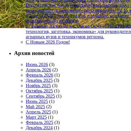
Всероссийская научно-практическая конференция 
санкционных ограничений» была проведена 14-
8 апреля 2026 года состоялось пленарное заседан
экономического развития»
17 февраля 2026 года в г. Омске ООО «СИБАГРО
технология, заготовка, экономика» для руководите
аграрных вузов и техникумов региона.
C Новым 2026 Годом!
Архив новостей
Июнь 2026
(3)
Апрель 2026
(2)
Февраль 2026
(1)
Декабрь 2025
(3)
Ноябрь 2025
(3)
Октябрь 2025
(1)
Сентябрь 2025
(1)
Июнь 2025
(1)
Май 2025
(2)
Апрель 2025
(1)
Март 2025
(1)
Февраль 2025
(3)
Декабрь 2024
(1)