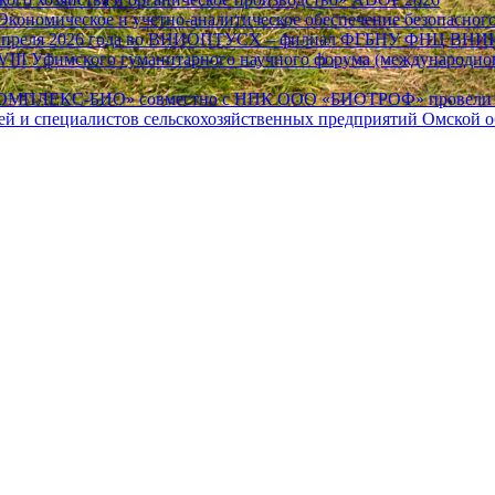
«Экономическое и учетно-аналитическое обеспечение безопасно
15 апреля 2026 года во ВНИОПТУСХ – филиал ФГБНУ ФНЦ ВН
ие VIII Уфимского гуманитарного научного форума (международ
КОМПЛЕКС-БИО» совместно с НПК ООО «БИОТРОФ» провели нау
лей и специалистов сельскохозяйственных предприятий Омской о