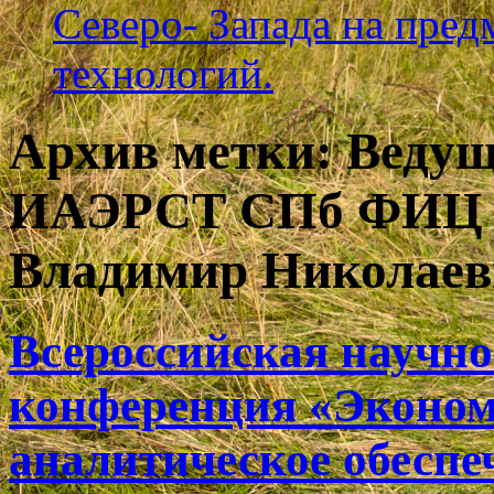
Северо- Запада на пре
технологий.
Архив метки:
Ведущ
ИАЭРСТ СПб ФИЦ 
Владимир Николае
Всероссийская научн
конференция «Экономи
аналитическое обеспе