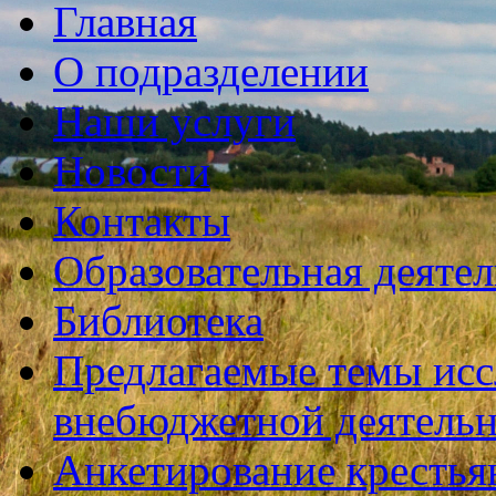
Главная
О подразделении
Наши услуги
Новости
Контакты
Образовательная деяте
Библиотека
Предлагаемые темы исс
внебюджетной деятель
Анкетирование крестья