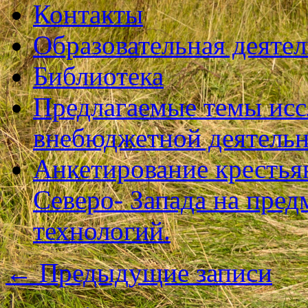
Контакты
Образовательная деяте
Библиотека
Предлагаемые темы исс
внебюджетной деятель
Анкетирование крестья
Северо- Запада на пре
технологий.
←
Предыдущие записи