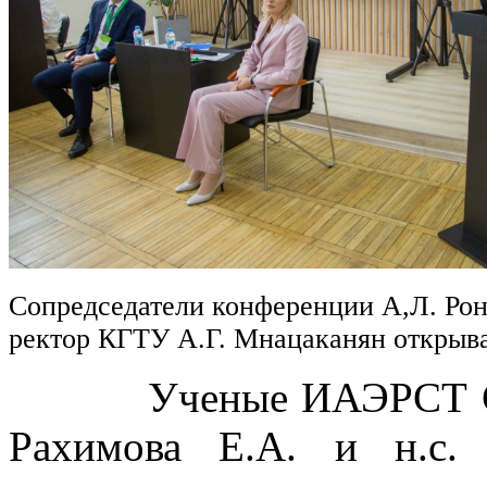
Сопредседатели конференции А,Л. Рон
ректор КГТУ А.Г. Мнацаканян откры
Ученые ИАЭРСТ СПб Ф
Рахимова Е.А. и н.с.