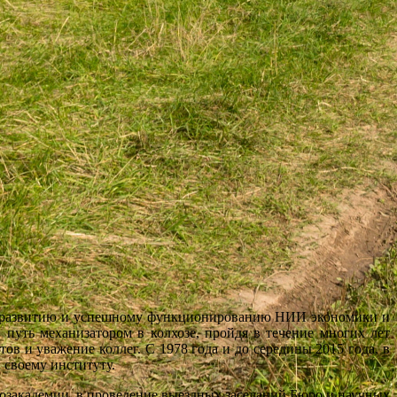
 развитию и успешному функционированию НИИ экономики и
путь механизатором в колхозе, пройдя в течение многих лет
в и уважение коллег. С 1978 года и до середины 2015 года, в
 своему институту.
кадемии, в проведение выездных заседаний Бюро и научных