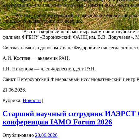
конференций, что навсегда останется в памяти всех участнико
Это был очень интересный, отзывчивый человек широкой ду
слишком большая утрата для всех нас.
В этот скорбный день мы выражаем наши глубокие соболе
филиала ФГБНУ «Воронежский ФАНЦ им. В.В. Докучаева». Мы с
Светлая память о дорогом Иване Федоровиче навсегда останетс
А.И. Костяев — академик РАН,
Г.Н. Никонова — член-корреспондент РАН.
Санкт-Петербургский Федеральный исследовательский центр 
21.06.2026.
Рубрика:
Новости
|
Старший научный сотрудник ИАЭРСТ 
конференции IAMO Forum 2026
Опубликовано
20.06.2026