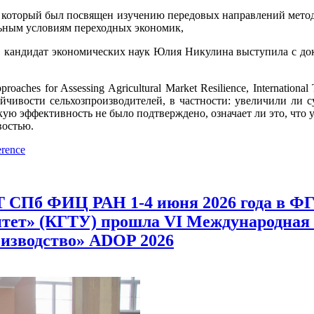
рый был посвящен изучению передовых направлений методоло
ьным условиям переходных экономик,
экономических наук Юлия Никулина выступила с докладом «Sub
r Assessing Agricultural Market Resilience, International Trad
ойчивости сельхозпроизводителей, в частности: увеличили ли 
ую эффективность не было подтверждено, означает ли это, что 
востью.
erence
 СПб ФИЦ РАН 1-4 июня 2026 года в 
итет» (КГТУ) прошла VI Международна
оизводство» ADOP 2026