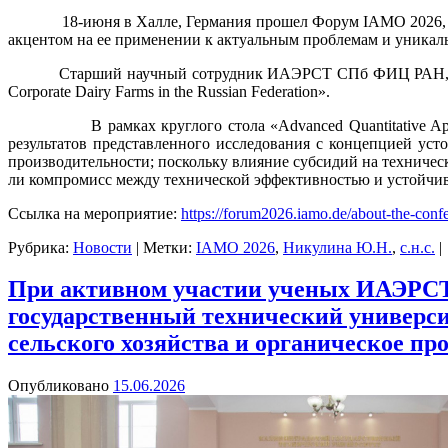
18-июня в Халле, Германия прошел Форум IAMO 2026, кото
акцентом на ее применении к актуальным проблемам и уникал
Старший научный сотрудник ИАЭРСТ СПб ФИЦ РАН, кандидат 
Corporate Dairy Farms in the Russian Federation».
В рамках круглого стола «Advanced Quantitative Approaches fo
результатов представленного исследования с концепцией уст
производительности; поскольку влияние субсидий на техническ
ли компромисс между технической эффективностью и устойчи
Ссылка на мероприятие:
https://forum2026.iamo.de/about-the-conf
Рубрика:
Новости
|
Метки:
IAMO 2026
,
Никулина Ю.Н.
,
с.н.с.
|
При активном участии ученых ИАЭРСТ
государственный технический универс
сельского хозяйства и органическое пр
Опубликовано
15.06.2026