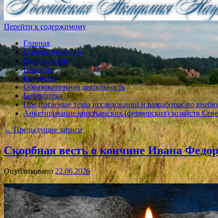
Перейти к содержимому
Главная
О подразделении
Наши услуги
Новости
Контакты
Образовательная деятельность
Библиотека
Предлагаемые темы исследований и разработок по внебю
Анкетирование крестьянских (фермерских) хозяйств Севе
←
Предыдущие записи
Скорбная весть о кончине Ивана Федо
Опубликовано
22.06.2026