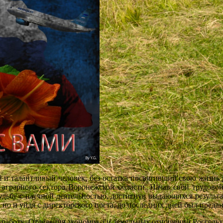
алантливый человек, без остатка посвятивший свою жизнь
аграрного сектора Воронежской области. Начав свой трудовой 
дьбу с научной деятельностью, достигнув выдающихся результато
 и уйдя с директорского поста, до последних дней был предан
 Отделения экономики и земельных отношений Россельхоза