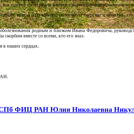
в, как пример интеграции научных коллективов агроэкономическ
ши, всегда излучающий солнечную энергию и позитив, это б
знования родным и близким Ивана Федоровича, руководст
корбим вместе со всеми, кто его знал.
я в наших сердцах.
РАН.
СПб ФИЦ РАН Юлия Николаевна Никули