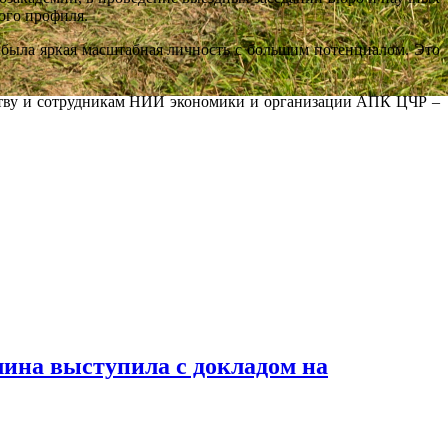
ого профиля.
ыла яркая масштабная личность с большим потенциалом. Это
ву и сотрудникам НИИ экономики и организации АПК ЦЧР –
на выступила с докладом на