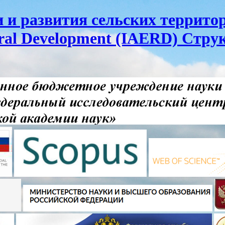
и развития сельских территор
ural Development (IAERD) Стру