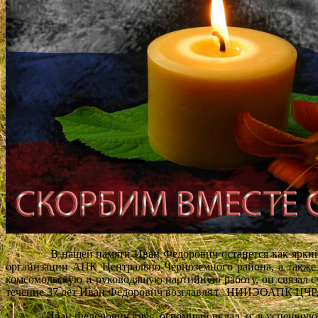
В нашей памяти Иван Федорович останется как яркий и т
организации АПК Центрально-Черноземного района, а также 
комсомольскую и руководящую партийную работу, он связал су
течение 37 лет Иван Федорович возглавлял НИИЭОАПК ЦЧР, но
Иван Федорович внес огромный вклад и в успешную работу