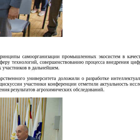
инципы самоорганизации промышленных экосистем в качест
сферу технологий, совершенствованию процесса внедрения циф
х участников в дальнейшем.
твенного университета доложили о разработке интеллектуал
е дискуссии участники конференции отметили актуальность иссл
ения результатов агрохимических обследований.