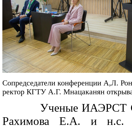
Сопредседатели конференции А,Л. Рон
ректор КГТУ А.Г. Мнацаканян откры
Ученые ИАЭРСТ СПб Ф
Рахимова Е.А. и н.с.