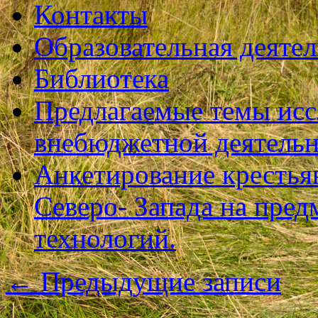
Контакты
Образовательная деяте
Библиотека
Предлагаемые темы исс
внебюджетной деятель
Анкетирование крестья
Северо- Запада на пре
технологий.
←
Предыдущие записи