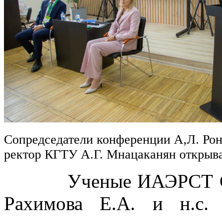
Сопредседатели конференции А,Л. Рон
ректор КГТУ А.Г. Мнацаканян откры
Ученые ИАЭРСТ СПб Ф
Рахимова Е.А. и н.с.