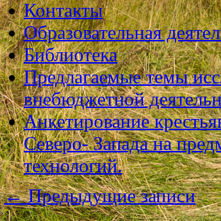
Контакты
Образовательная деяте
Библиотека
Предлагаемые темы исс
внебюджетной деятель
Анкетирование крестья
Северо- Запада на пре
технологий.
←
Предыдущие записи