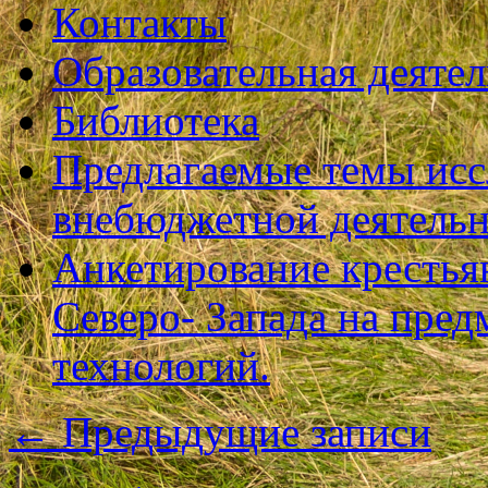
Контакты
Образовательная деяте
Библиотека
Предлагаемые темы исс
внебюджетной деятель
Анкетирование крестья
Северо- Запада на пре
технологий.
←
Предыдущие записи