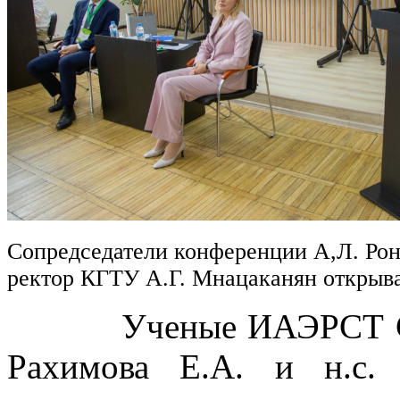
Сопредседатели конференции А,Л. Рон
ректор КГТУ А.Г. Мнацаканян откры
Ученые ИАЭРСТ СПб Ф
Рахимова Е.А. и н.с.