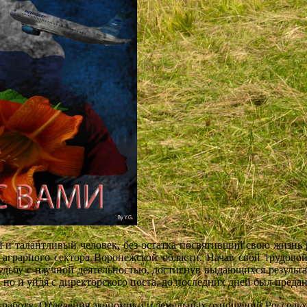
алантливый человек, без остатка посвятивший свою жизнь
аграрного сектора Воронежской области. Начав свой трудовой 
дьбу с научной деятельностью, достигнув выдающихся результато
 и уйдя с директорского поста, до последних дней был предан
 Отделения экономики и земельных отношений Россельхоза