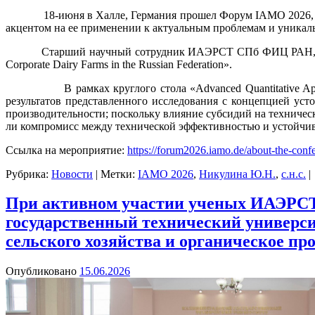
18-июня в Халле, Германия прошел Форум IAMO 2026, кото
акцентом на ее применении к актуальным проблемам и уникал
Старший научный сотрудник ИАЭРСТ СПб ФИЦ РАН, кандидат 
Corporate Dairy Farms in the Russian Federation».
В рамках круглого стола «Advanced Quantitative Approaches fo
результатов представленного исследования с концепцией уст
производительности; поскольку влияние субсидий на техническ
ли компромисс между технической эффективностью и устойчи
Ссылка на мероприятие:
https://forum2026.iamo.de/about-the-conf
Рубрика:
Новости
|
Метки:
IAMO 2026
,
Никулина Ю.Н.
,
с.н.с.
|
При активном участии ученых ИАЭРСТ
государственный технический универс
сельского хозяйства и органическое пр
Опубликовано
15.06.2026