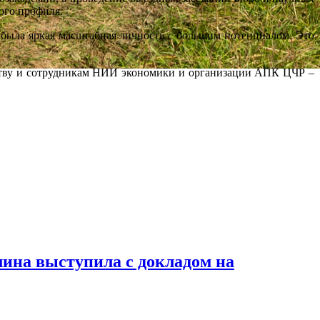
ого профиля.
ыла яркая масштабная личность с большим потенциалом. Это
ву и сотрудникам НИИ экономики и организации АПК ЦЧР –
на выступила с докладом на