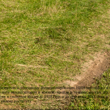
 развитию и успешному функционированию НИИ экономики и
путь механизатором в колхозе, пройдя в течение многих лет
в и уважение коллег. С 1978 года и до середины 2015 года, в
 своему институту.
кадемии, в проведение выездных заседаний Бюро и научных