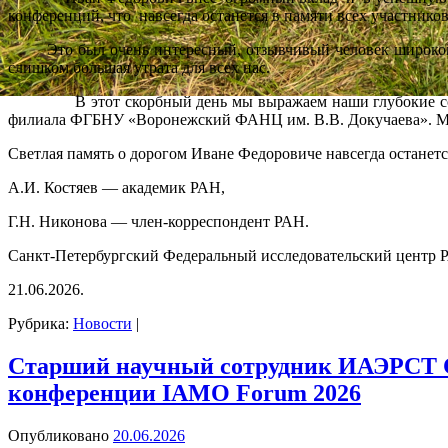
конференций, что навсегда останется в памяти всех участнико
Это был очень интересный, отзывчивый человек широкой ду
слишком большая утрата для всех нас.
В этот скорбный день мы выражаем наши глубокие соболе
филиала ФГБНУ «Воронежский ФАНЦ им. В.В. Докучаева». Мы с
Светлая память о дорогом Иване Федоровиче навсегда останетс
А.И. Костяев — академик РАН,
Г.Н. Никонова — член-корреспондент РАН.
Санкт-Петербургский Федеральный исследовательский центр 
21.06.2026.
Рубрика:
Новости
|
Старший научный сотрудник ИАЭРСТ 
конференции IAMO Forum 2026
Опубликовано
20.06.2026