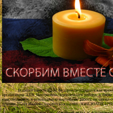
В нашей памяти Иван Федорович останется как яркий и т
организации АПК Центрально-Черноземного района, а также 
комсомольскую и руководящую партийную работу, он связал су
течение 37 лет Иван Федорович возглавлял НИИЭОАПК ЦЧР, но
Иван Федорович внес огромный вклад и в успешную работу