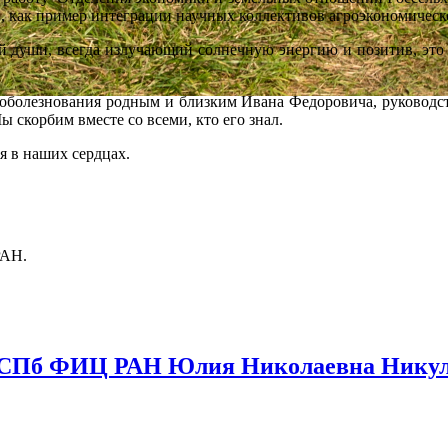
в, как пример интеграции научных коллективов агроэкономическ
ши, всегда излучающий солнечную энергию и позитив, это б
знования родным и близким Ивана Федоровича, руководст
корбим вместе со всеми, кто его знал.
я в наших сердцах.
РАН.
СПб ФИЦ РАН Юлия Николаевна Никули