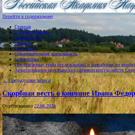
Перейти к содержимому
Главная
О подразделении
Наши услуги
Новости
Контакты
Образовательная деятельность
Библиотека
Предлагаемые темы исследований и разработок по внебю
Анкетирование крестьянских (фермерских) хозяйств Севе
←
Предыдущие записи
Скорбная весть о кончине Ивана Федо
Опубликовано
22.06.2026