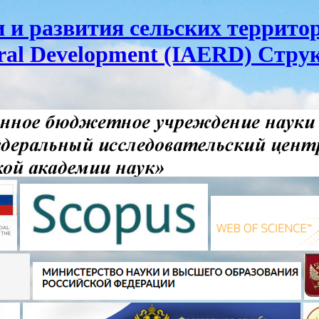
и развития сельских территор
ural Development (IAERD) Стру