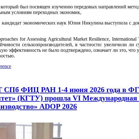
рый был посвящен изучению передовых направлений методоло
ьным условиям переходных экономик,
экономических наук Юлия Никулина выступила с докладом «Sub
r Assessing Agricultural Market Resilience, International Trad
ойчивости сельхозпроизводителей, в частности: увеличили ли 
ую эффективность не было подтверждено, означает ли это, что 
востью.
erence
 СПб ФИЦ РАН 1-4 июня 2026 года в 
итет» (КГТУ) прошла VI Международна
оизводство» ADOP 2026