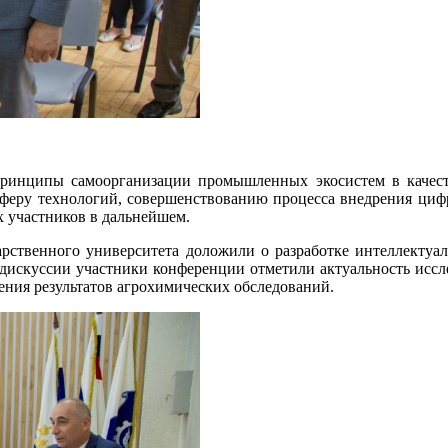
инципы самоорганизации промышленных экосистем в качест
сферу технологий, совершенствованию процесса внедрения циф
х участников в дальнейшем.
твенного университета доложили о разработке интеллектуал
е дискуссии участники конференции отметили актуальность иссл
ения результатов агрохимических обследований.