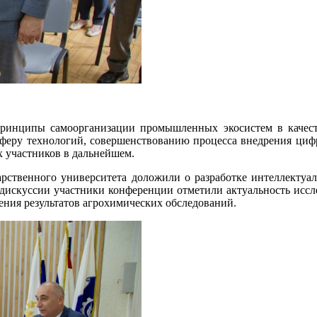
инципы самоорганизации промышленных экосистем в качест
сферу технологий, совершенствованию процесса внедрения циф
х участников в дальнейшем.
твенного университета доложили о разработке интеллектуал
е дискуссии участники конференции отметили актуальность иссл
ения результатов агрохимических обследований.