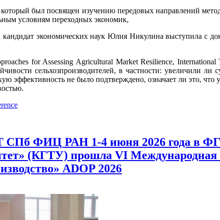
рый был посвящен изучению передовых направлений методоло
ьным условиям переходных экономик,
экономических наук Юлия Никулина выступила с докладом «Sub
r Assessing Agricultural Market Resilience, International Trad
ойчивости сельхозпроизводителей, в частности: увеличили ли 
ую эффективность не было подтверждено, означает ли это, что 
востью.
erence
 СПб ФИЦ РАН 1-4 июня 2026 года в 
итет» (КГТУ) прошла VI Международна
оизводство» ADOP 2026