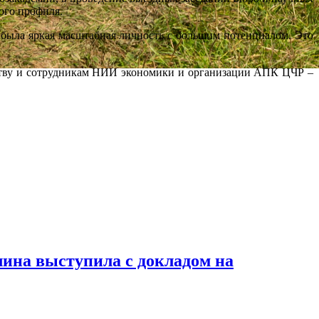
ого профиля.
ыла яркая масштабная личность с большим потенциалом. Это
ву и сотрудникам НИИ экономики и организации АПК ЦЧР –
на выступила с докладом на