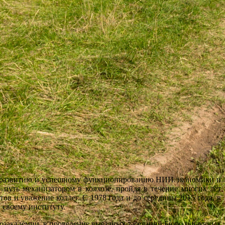
 развитию и успешному функционированию НИИ экономики и
путь механизатором в колхозе, пройдя в течение многих лет
в и уважение коллег. С 1978 года и до середины 2015 года, в
 своему институту.
кадемии, в проведение выездных заседаний Бюро и научных