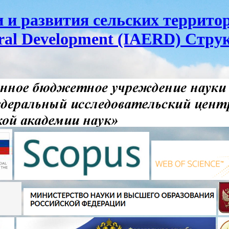
и развития сельских территор
ural Development (IAERD) Стру