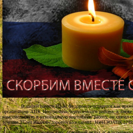
В нашей памяти Иван Федорович останется как яркий и т
организации АПК Центрально-Черноземного района, а также 
комсомольскую и руководящую партийную работу, он связал су
течение 37 лет Иван Федорович возглавлял НИИЭОАПК ЦЧР, но
Иван Федорович внес огромный вклад и в успешную работу