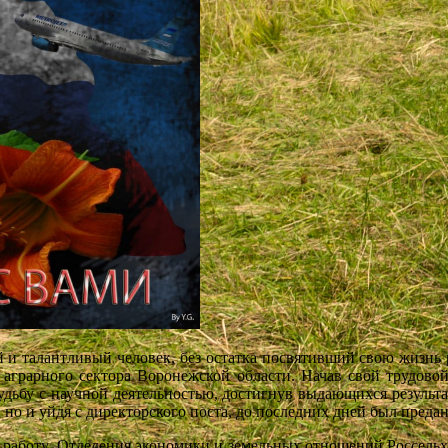
алантливый человек, без остатка посвятивший свою жизнь
аграрного сектора Воронежской области. Начав свой трудовой 
дьбу с научной деятельностью, достигнув выдающихся результато
 и уйдя с директорского поста, до последних дней был предан
 Отделения экономики и земельных отношений Россельхоза