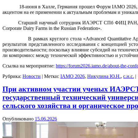
18-июня в Халле, Германия прошел Форум IAMO 2026, кото
акцентом на ее применении к актуальным проблемам и уникал
Старший научный сотрудник ИАЭРСТ СПб ФИЦ РАН, кандидат 
Corporate Dairy Farms in the Russian Federation».
В рамках круглого стола «Advanced Quantitative Approaches fo
результатов представленного исследования с концепцией уст
производительности; поскольку влияние субсидий на техническ
ли компромисс между технической эффективностью и устойчи
Ссылка на мероприятие:
https://forum2026.iamo.de/about-the-conf
Рубрика:
Новости
|
Метки:
IAMO 2026
,
Никулина Ю.Н.
,
с.н.с.
|
При активном участии ученых ИАЭРСТ
государственный технический универс
сельского хозяйства и органическое пр
Опубликовано
15.06.2026