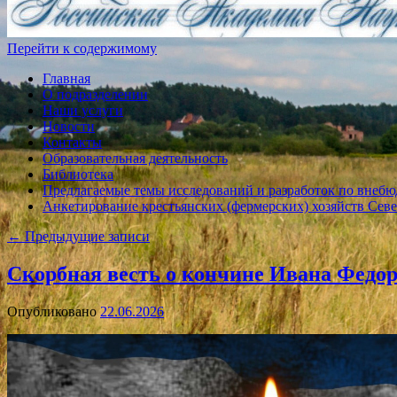
Перейти к содержимому
Главная
О подразделении
Наши услуги
Новости
Контакты
Образовательная деятельность
Библиотека
Предлагаемые темы исследований и разработок по внебю
Анкетирование крестьянских (фермерских) хозяйств Севе
←
Предыдущие записи
Скорбная весть о кончине Ивана Федо
Опубликовано
22.06.2026