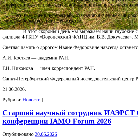
конференций, что навсегда останется в памяти всех участнико
Это был очень интересный, отзывчивый человек широкой ду
слишком большая утрата для всех нас.
В этот скорбный день мы выражаем наши глубокие соболе
филиала ФГБНУ «Воронежский ФАНЦ им. В.В. Докучаева». Мы с
Светлая память о дорогом Иване Федоровиче навсегда останетс
А.И. Костяев — академик РАН,
Г.Н. Никонова — член-корреспондент РАН.
Санкт-Петербургский Федеральный исследовательский центр 
21.06.2026.
Рубрика:
Новости
|
Старший научный сотрудник ИАЭРСТ 
конференции IAMO Forum 2026
Опубликовано
20.06.2026