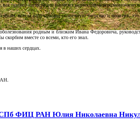
в, как пример интеграции научных коллективов агроэкономическ
ши, всегда излучающий солнечную энергию и позитив, это б
знования родным и близким Ивана Федоровича, руководст
корбим вместе со всеми, кто его знал.
я в наших сердцах.
РАН.
СПб ФИЦ РАН Юлия Николаевна Никули