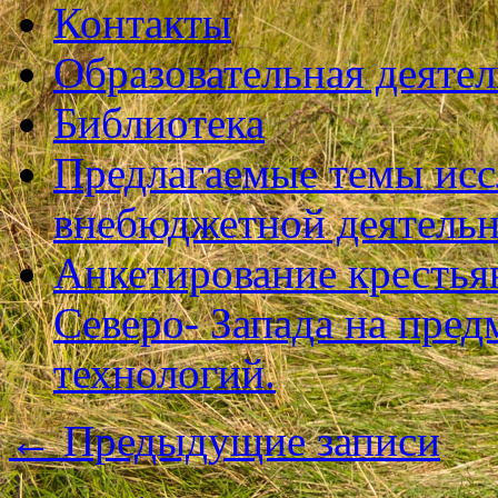
Контакты
Образовательная деяте
Библиотека
Предлагаемые темы исс
внебюджетной деятель
Анкетирование крестья
Северо- Запада на пре
технологий.
←
Предыдущие записи