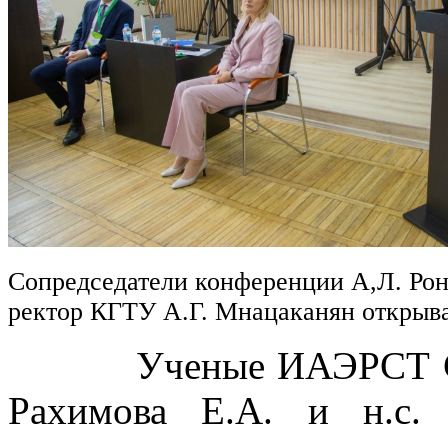
Сопредседатели конференции А,Л. Рон
ректор КГТУ А.Г. Мнацаканян откры
Ученые ИАЭРСТ СПб Ф
Рахимова Е.А. и н.с.