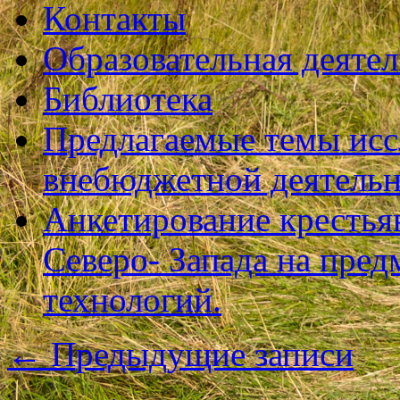
Контакты
Образовательная деяте
Библиотека
Предлагаемые темы исс
внебюджетной деятель
Анкетирование крестья
Северо- Запада на пре
технологий.
←
Предыдущие записи