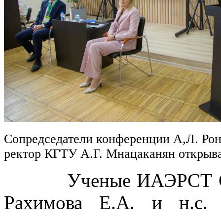
Сопредседатели конференции А,Л. Рон
ректор КГТУ А.Г. Мнацаканян откры
Ученые ИАЭРСТ СПб Ф
Рахимова Е.А. и н.с.