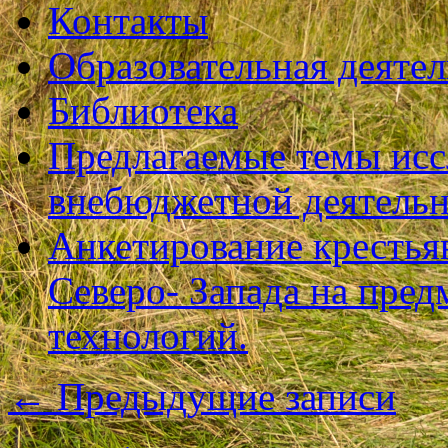
Контакты
Образовательная деяте
Библиотека
Предлагаемые темы исс
внебюджетной деятель
Анкетирование крестья
Северо- Запада на пре
технологий.
←
Предыдущие записи