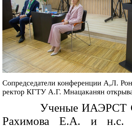
Сопредседатели конференции А,Л. Рон
ректор КГТУ А.Г. Мнацаканян откры
Ученые ИАЭРСТ СПб Ф
Рахимова Е.А. и н.с.