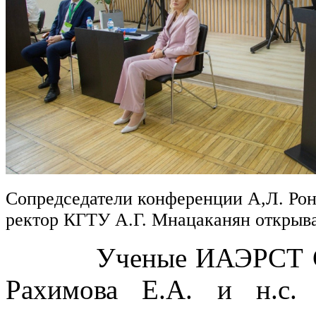
Сопредседатели конференции А,Л. Рон
ректор КГТУ А.Г. Мнацаканян откры
Ученые ИАЭРСТ СПб Ф
Рахимова Е.А. и н.с.