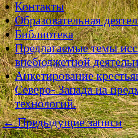
Контакты
Образовательная деяте
Библиотека
Предлагаемые темы исс
внебюджетной деятель
Анкетирование крестья
Северо- Запада на пре
технологий.
←
Предыдущие записи