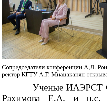
Сопредседатели конференции А,Л. Рон
ректор КГТУ А.Г. Мнацаканян откры
Ученые ИАЭРСТ СПб Ф
Рахимова Е.А. и н.с.