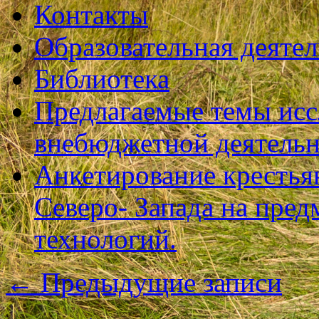
Контакты
Образовательная деяте
Библиотека
Предлагаемые темы исс
внебюджетной деятель
Анкетирование крестья
Северо- Запада на пре
технологий.
←
Предыдущие записи