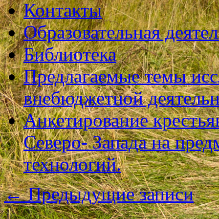
Контакты
Образовательная деяте
Библиотека
Предлагаемые темы исс
внебюджетной деятель
Анкетирование крестья
Северо- Запада на пре
технологий.
←
Предыдущие записи