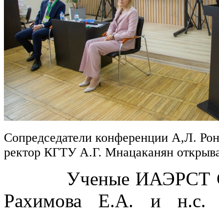
Сопредседатели конференции А,Л. Рон
ректор КГТУ А.Г. Мнацаканян откры
Ученые ИАЭРСТ СПб Ф
Рахимова Е.А. и н.с.