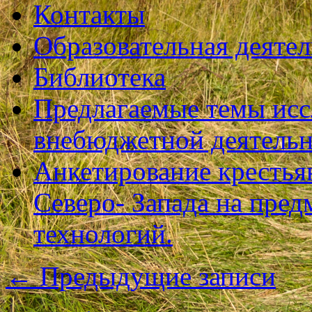
Контакты
Образовательная деяте
Библиотека
Предлагаемые темы исс
внебюджетной деятель
Анкетирование крестья
Северо- Запада на пре
технологий.
←
Предыдущие записи