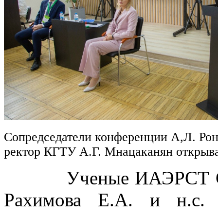
Сопредседатели конференции А,Л. Рон
ректор КГТУ А.Г. Мнацаканян откры
Ученые ИАЭРСТ СПб Ф
Рахимова Е.А. и н.с.