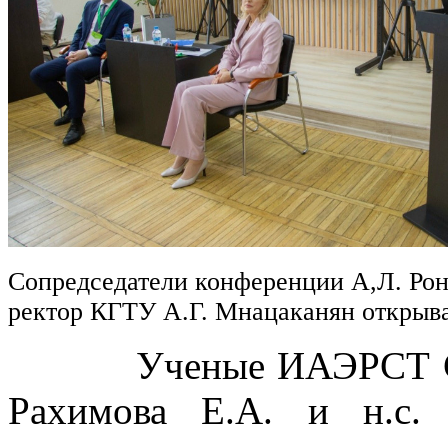
Сопредседатели конференции А,Л. Рон
ректор КГТУ А.Г. Мнацаканян откры
Ученые ИАЭРСТ СПб Ф
Рахимова Е.А. и н.с.