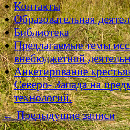
Контакты
Образовательная деяте
Библиотека
Предлагаемые темы исс
внебюджетной деятель
Анкетирование крестья
Северо- Запада на пре
технологий.
←
Предыдущие записи