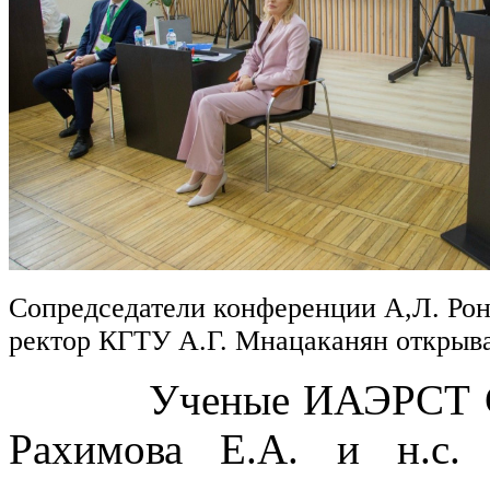
Сопредседатели конференции А,Л. Рон
ректор КГТУ А.Г. Мнацаканян откры
Ученые ИАЭРСТ СПб Ф
Рахимова Е.А. и н.с.