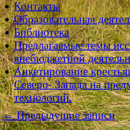
Контакты
Образовательная деяте
Библиотека
Предлагаемые темы исс
внебюджетной деятель
Анкетирование крестья
Северо- Запада на пре
технологий.
←
Предыдущие записи