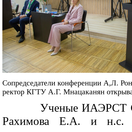
Сопредседатели конференции А,Л. Рон
ректор КГТУ А.Г. Мнацаканян откры
Ученые ИАЭРСТ СПб Ф
Рахимова Е.А. и н.с.