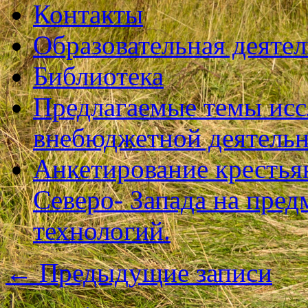
Контакты
Образовательная деяте
Библиотека
Предлагаемые темы исс
внебюджетной деятель
Анкетирование крестья
Северо- Запада на пре
технологий.
←
Предыдущие записи