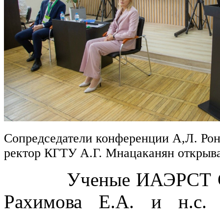
Сопредседатели конференции А,Л. Рон
ректор КГТУ А.Г. Мнацаканян откры
Ученые ИАЭРСТ СПб Ф
Рахимова Е.А. и н.с.