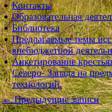
Контакты
Образовательная деяте
Библиотека
Предлагаемые темы исс
внебюджетной деятель
Анкетирование крестья
Северо- Запада на пре
технологий.
←
Предыдущие записи