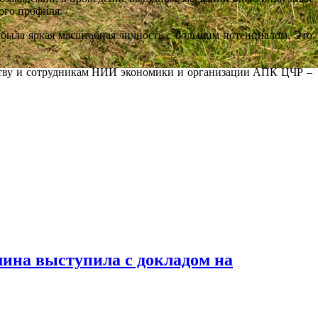
ого профиля.
ыла яркая масштабная личность с большим потенциалом. Это
ву и сотрудникам НИИ экономики и организации АПК ЦЧР –
на выступила с докладом на