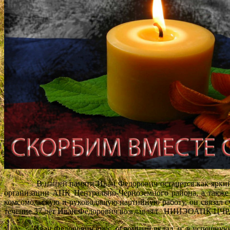
В нашей памяти Иван Федорович останется как яркий и т
организации АПК Центрально-Черноземного района, а также 
комсомольскую и руководящую партийную работу, он связал су
течение 37 лет Иван Федорович возглавлял НИИЭОАПК ЦЧР, но
Иван Федорович внес огромный вклад и в успешную работу