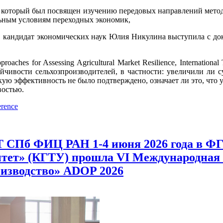
рый был посвящен изучению передовых направлений методоло
ьным условиям переходных экономик,
экономических наук Юлия Никулина выступила с докладом «Sub
r Assessing Agricultural Market Resilience, International Trad
ойчивости сельхозпроизводителей, в частности: увеличили ли 
ую эффективность не было подтверждено, означает ли это, что 
востью.
erence
 СПб ФИЦ РАН 1-4 июня 2026 года в 
итет» (КГТУ) прошла VI Международна
оизводство» ADOP 2026