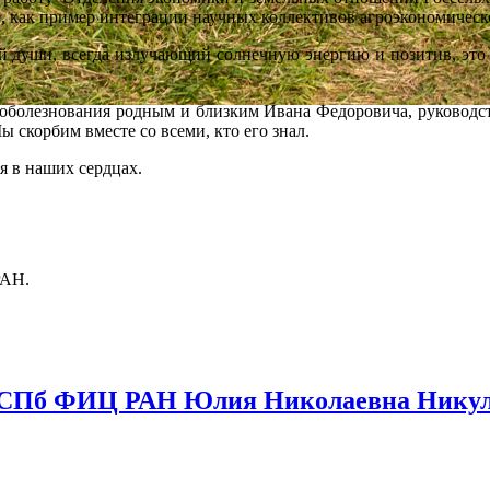
в, как пример интеграции научных коллективов агроэкономическ
ши, всегда излучающий солнечную энергию и позитив, это б
знования родным и близким Ивана Федоровича, руководст
корбим вместе со всеми, кто его знал.
я в наших сердцах.
РАН.
СПб ФИЦ РАН Юлия Николаевна Никули