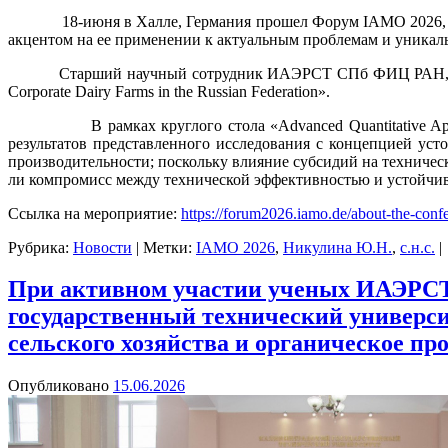
18-июня в Халле, Германия прошел Форум IAMO 2026, кото
акцентом на ее применении к актуальным проблемам и уникал
Старший научный сотрудник ИАЭРСТ СПб ФИЦ РАН, кандидат 
Corporate Dairy Farms in the Russian Federation».
В рамках круглого стола «Advanced Quantitative Approaches fo
результатов представленного исследования с концепцией уст
производительности; поскольку влияние субсидий на техническ
ли компромисс между технической эффективностью и устойчи
Ссылка на мероприятие:
https://forum2026.iamo.de/about-the-conf
Рубрика:
Новости
|
Метки:
IAMO 2026
,
Никулина Ю.Н.
,
с.н.с.
|
При активном участии ученых ИАЭРСТ
государственный технический универс
сельского хозяйства и органическое пр
Опубликовано
15.06.2026