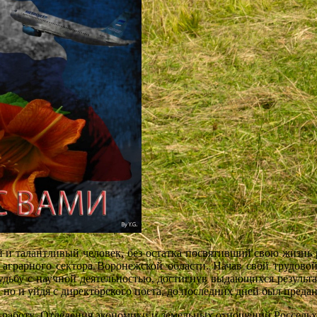
алантливый человек, без остатка посвятивший свою жизнь
аграрного сектора Воронежской области. Начав свой трудовой 
дьбу с научной деятельностью, достигнув выдающихся результато
 и уйдя с директорского поста, до последних дней был предан
 Отделения экономики и земельных отношений Россельхоза