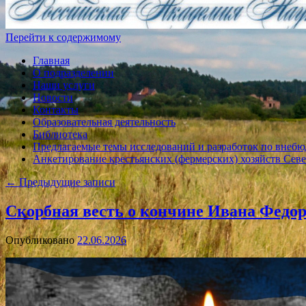
Перейти к содержимому
Главная
О подразделении
Наши услуги
Новости
Контакты
Образовательная деятельность
Библиотека
Предлагаемые темы исследований и разработок по внебю
Анкетирование крестьянских (фермерских) хозяйств Севе
←
Предыдущие записи
Скорбная весть о кончине Ивана Федо
Опубликовано
22.06.2026