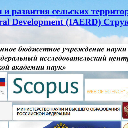
и развития сельских территор
ural Development (IAERD) Стру