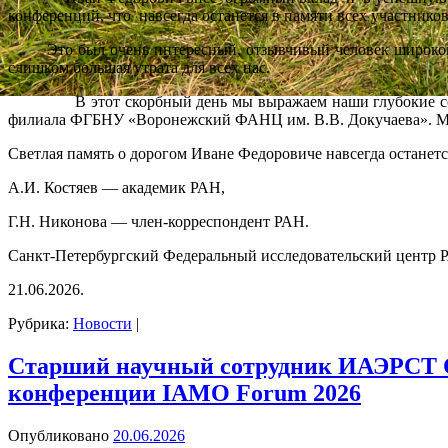
конференций, что навсегда останется в памяти всех участнико
Это был очень интересный, отзывчивый человек широкой ду
слишком большая утрата для всех нас.
В этот скорбный день мы выражаем наши глубокие соболе
филиала ФГБНУ «Воронежский ФАНЦ им. В.В. Докучаева». Мы с
Светлая память о дорогом Иване Федоровиче навсегда останетс
А.И. Костяев — академик РАН,
Г.Н. Никонова — член-корреспондент РАН.
Санкт-Петербургский Федеральный исследовательский центр 
21.06.2026.
Рубрика:
Новости
|
Старший научный сотрудник ИАЭРСТ 
конференции IAMO Forum 2026
Опубликовано
20.06.2026