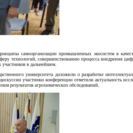
инципы самоорганизации промышленных экосистем в качест
сферу технологий, совершенствованию процесса внедрения циф
х участников в дальнейшем.
твенного университета доложили о разработке интеллектуал
е дискуссии участники конференции отметили актуальность иссл
ения результатов агрохимических обследований.