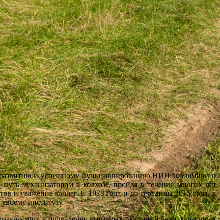
 развитию и успешному функционированию НИИ экономики и
путь механизатором в колхозе, пройдя в течение многих лет
в и уважение коллег. С 1978 года и до середины 2015 года, в
 своему институту.
кадемии, в проведение выездных заседаний Бюро и научных