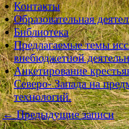
Контакты
Образовательная деяте
Библиотека
Предлагаемые темы исс
внебюджетной деятель
Анкетирование крестья
Северо- Запада на пре
технологий.
←
Предыдущие записи