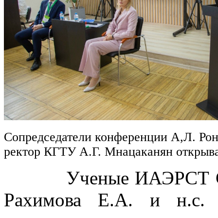
Сопредседатели конференции А,Л. Рон
ректор КГТУ А.Г. Мнацаканян откры
Ученые ИАЭРСТ СПб Ф
Рахимова Е.А. и н.с.