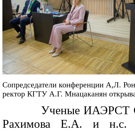
Сопредседатели конференции А,Л. Рон
ректор КГТУ А.Г. Мнацаканян откры
Ученые ИАЭРСТ СПб Ф
Рахимова Е.А. и н.с.