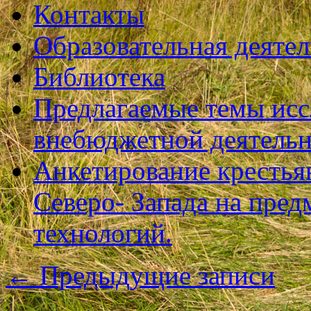
Контакты
Образовательная деяте
Библиотека
Предлагаемые темы исс
внебюджетной деятель
Анкетирование крестья
Северо- Запада на пре
технологий.
←
Предыдущие записи