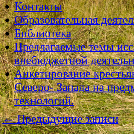
Контакты
Образовательная деяте
Библиотека
Предлагаемые темы исс
внебюджетной деятель
Анкетирование крестья
Северо- Запада на пре
технологий.
←
Предыдущие записи