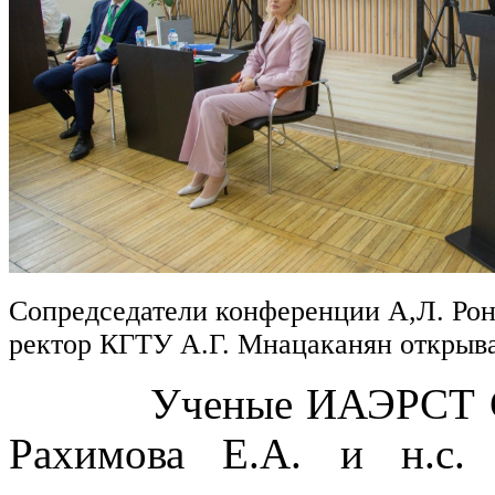
Сопредседатели конференции А,Л. Рон
ректор КГТУ А.Г. Мнацаканян откры
Ученые ИАЭРСТ СПб Ф
Рахимова Е.А. и н.с.