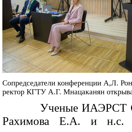
Сопредседатели конференции А,Л. Рон
ректор КГТУ А.Г. Мнацаканян откры
Ученые ИАЭРСТ СПб Ф
Рахимова Е.А. и н.с.