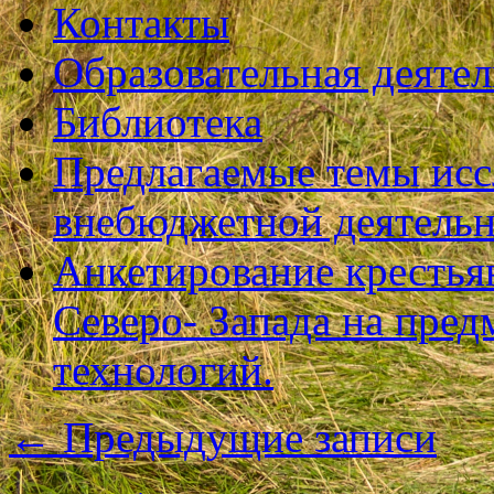
Контакты
Образовательная деяте
Библиотека
Предлагаемые темы исс
внебюджетной деятель
Анкетирование крестья
Северо- Запада на пре
технологий.
←
Предыдущие записи