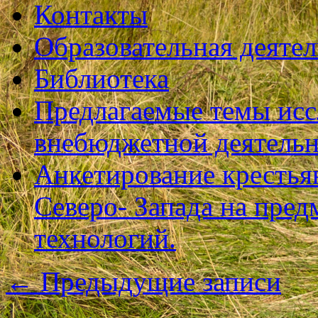
Контакты
Образовательная деяте
Библиотека
Предлагаемые темы исс
внебюджетной деятель
Анкетирование крестья
Северо- Запада на пре
технологий.
←
Предыдущие записи