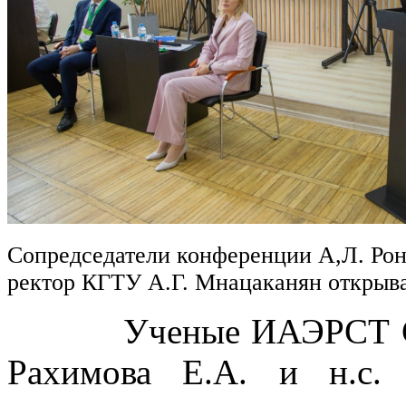
Сопредседатели конференции А,Л. Рон
ректор КГТУ А.Г. Мнацаканян откры
Ученые ИАЭРСТ СПб Ф
Рахимова Е.А. и н.с.