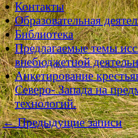
Контакты
Образовательная деяте
Библиотека
Предлагаемые темы исс
внебюджетной деятель
Анкетирование крестья
Северо- Запада на пре
технологий.
←
Предыдущие записи