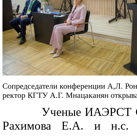
Сопредседатели конференции А,Л. Рон
ректор КГТУ А.Г. Мнацаканян откры
Ученые ИАЭРСТ СПб Ф
Рахимова Е.А. и н.с.