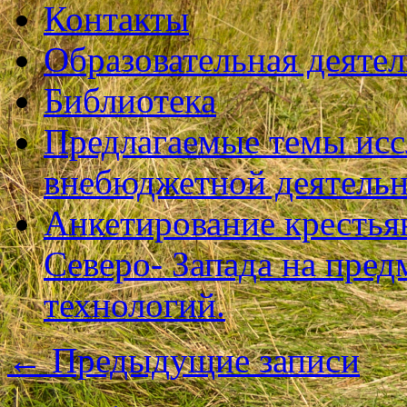
Контакты
Образовательная деяте
Библиотека
Предлагаемые темы исс
внебюджетной деятель
Анкетирование крестья
Северо- Запада на пре
технологий.
←
Предыдущие записи