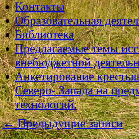
Контакты
Образовательная деяте
Библиотека
Предлагаемые темы исс
внебюджетной деятель
Анкетирование крестья
Северо- Запада на пре
технологий.
←
Предыдущие записи