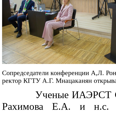
Сопредседатели конференции А,Л. Рон
ректор КГТУ А.Г. Мнацаканян откры
Ученые ИАЭРСТ СПб Ф
Рахимова Е.А. и н.с.