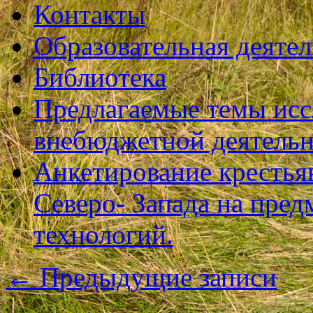
Контакты
Образовательная деяте
Библиотека
Предлагаемые темы исс
внебюджетной деятель
Анкетирование крестья
Северо- Запада на пре
технологий.
←
Предыдущие записи