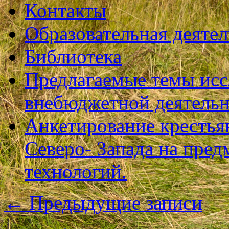
Контакты
Образовательная деяте
Библиотека
Предлагаемые темы исс
внебюджетной деятель
Анкетирование крестья
Северо- Запада на пре
технологий.
←
Предыдущие записи