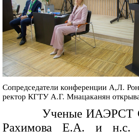
Сопредседатели конференции А,Л. Рон
ректор КГТУ А.Г. Мнацаканян откры
Ученые ИАЭРСТ СПб Ф
Рахимова Е.А. и н.с.