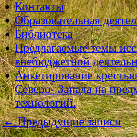
Контакты
Образовательная деяте
Библиотека
Предлагаемые темы исс
внебюджетной деятель
Анкетирование крестья
Северо- Запада на пре
технологий.
←
Предыдущие записи