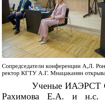
Сопредседатели конференции А,Л. Рон
ректор КГТУ А.Г. Мнацаканян откры
Ученые ИАЭРСТ СПб Ф
Рахимова Е.А. и н.с.