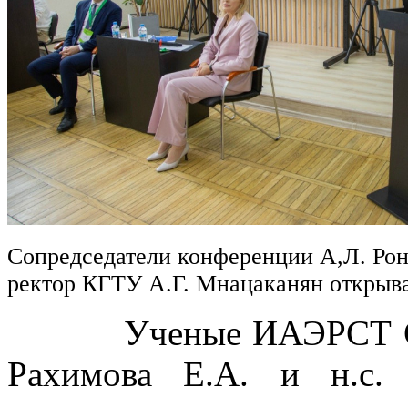
Сопредседатели конференции А,Л. Рон
ректор КГТУ А.Г. Мнацаканян откры
Ученые ИАЭРСТ СПб Ф
Рахимова Е.А. и н.с.