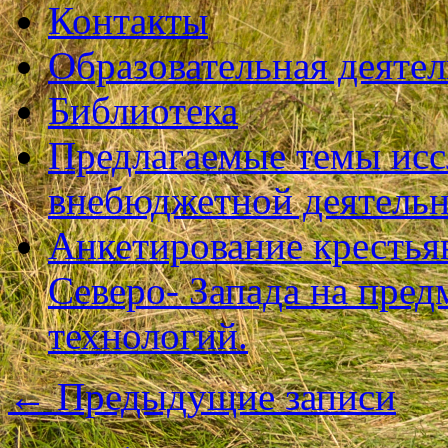
Контакты
Образовательная деяте
Библиотека
Предлагаемые темы исс
внебюджетной деятель
Анкетирование крестья
Северо- Запада на пре
технологий.
←
Предыдущие записи