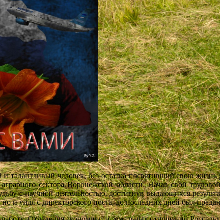
алантливый человек, без остатка посвятивший свою жизнь
аграрного сектора Воронежской области. Начав свой трудовой 
дьбу с научной деятельностью, достигнув выдающихся результато
 и уйдя с директорского поста, до последних дней был предан
 Отделения экономики и земельных отношений Россельхоза