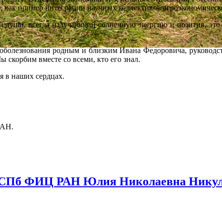
в, как пример интеграции научных коллективов агроэкономическ
ши, всегда излучающий солнечную энергию и позитив, это б
знования родным и близким Ивана Федоровича, руководст
корбим вместе со всеми, кто его знал.
я в наших сердцах.
РАН.
СПб ФИЦ РАН Юлия Николаевна Никули