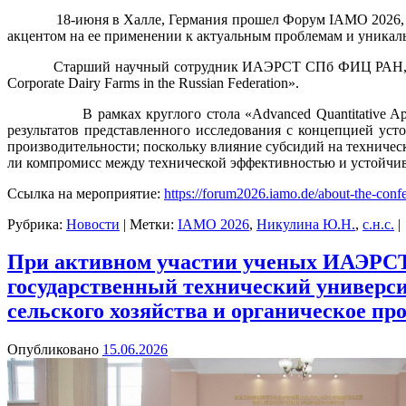
18-июня в Халле, Германия прошел Форум IAMO 2026, кото
акцентом на ее применении к актуальным проблемам и уникал
Старший научный сотрудник ИАЭРСТ СПб ФИЦ РАН, кандидат 
Corporate Dairy Farms in the Russian Federation».
В рамках круглого стола «Advanced Quantitative Approaches fo
результатов представленного исследования с концепцией уст
производительности; поскольку влияние субсидий на техническ
ли компромисс между технической эффективностью и устойчи
Ссылка на мероприятие:
https://forum2026.iamo.de/about-the-conf
Рубрика:
Новости
|
Метки:
IAMO 2026
,
Никулина Ю.Н.
,
с.н.с.
|
При активном участии ученых ИАЭРСТ
государственный технический универс
сельского хозяйства и органическое пр
Опубликовано
15.06.2026