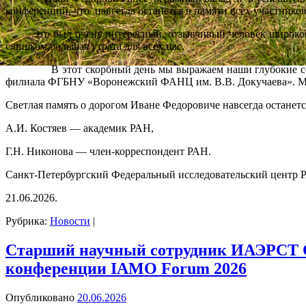
конференций, что навсегда останется в памяти всех участнико
Это был очень интересный, отзывчивый человек широкой ду
слишком большая утрата для всех нас.
В этот скорбный день мы выражаем наши глубокие соболе
филиала ФГБНУ «Воронежский ФАНЦ им. В.В. Докучаева». Мы с
Светлая память о дорогом Иване Федоровиче навсегда останетс
А.И. Костяев — академик РАН,
Г.Н. Никонова — член-корреспондент РАН.
Санкт-Петербургский Федеральный исследовательский центр 
21.06.2026.
Рубрика:
Новости
|
Старший научный сотрудник ИАЭРСТ 
конференции IAMO Forum 2026
Опубликовано
20.06.2026