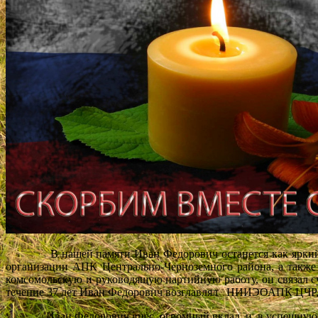
В нашей памяти Иван Федорович останется как яркий и т
организации АПК Центрально-Черноземного района, а также 
комсомольскую и руководящую партийную работу, он связал су
течение 37 лет Иван Федорович возглавлял НИИЭОАПК ЦЧР, но
Иван Федорович внес огромный вклад и в успешную работу