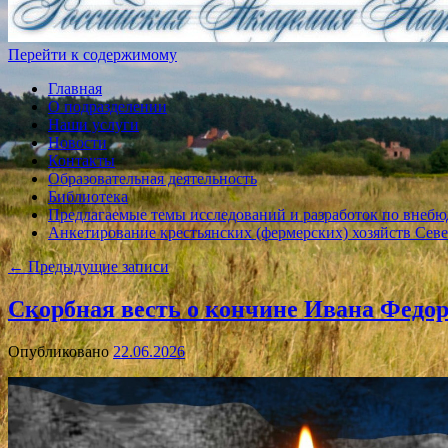
Перейти к содержимому
Главная
О подразделении
Наши услуги
Новости
Контакты
Образовательная деятельность
Библиотека
Предлагаемые темы исследований и разработок по внебю
Анкетирование крестьянских (фермерских) хозяйств Севе
←
Предыдущие записи
Скорбная весть о кончине Ивана Федо
Опубликовано
22.06.2026