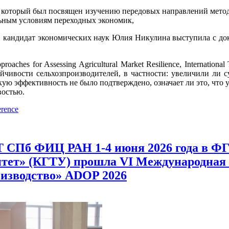
рый был посвящен изучению передовых направлений методоло
ьным условиям переходных экономик,
экономических наук Юлия Никулина выступила с докладом «Sub
r Assessing Agricultural Market Resilience, International Trad
ойчивости сельхозпроизводителей, в частности: увеличили ли 
ую эффективность не было подтверждено, означает ли это, что 
востью.
erence
 СПб ФИЦ РАН 1-4 июня 2026 года в 
итет» (КГТУ) прошла VI Международна
оизводство» ADOP 2026