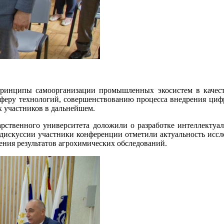
инципы самоорганизации промышленных экосистем в качест
сферу технологий, совершенствованию процесса внедрения циф
х участников в дальнейшем.
твенного университета доложили о разработке интеллектуал
е дискуссии участники конференции отметили актуальность иссл
ения результатов агрохимических обследований.