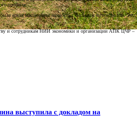
ого профиля.
ыла яркая масштабная личность с большим потенциалом. Это
ву и сотрудникам НИИ экономики и организации АПК ЦЧР –
на выступила с докладом на