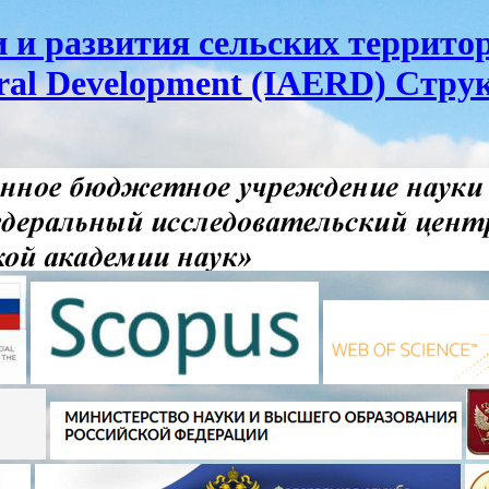
и развития сельских территор
ural Development (IAERD) Стру