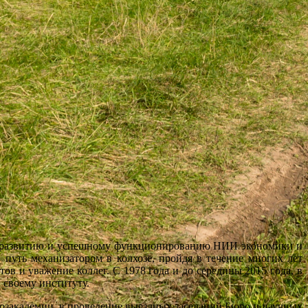
 развитию и успешному функционированию НИИ экономики и
путь механизатором в колхозе, пройдя в течение многих лет
в и уважение коллег. С 1978 года и до середины 2015 года, в
 своему институту.
кадемии, в проведение выездных заседаний Бюро и научных