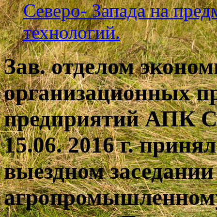
Северо- Запада на пре
технологий.
Зав. отделом эконом
организационных п
предприятий АПК 
15.06. 2016 г. приня
выездном заседании
агропромышленному