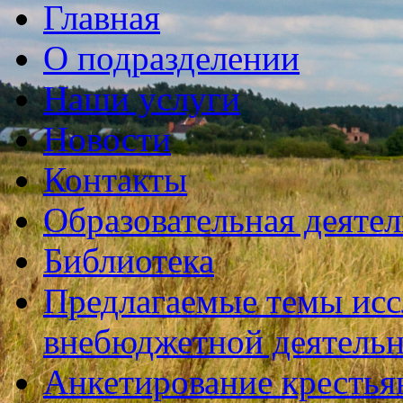
Главная
О подразделении
Наши услуги
Новости
Контакты
Образовательная деяте
Библиотека
Предлагаемые темы исс
внебюджетной деятель
Анкетирование крестья