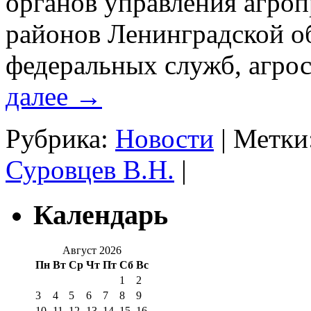
органов управления агр
районов Ленинградской об
федеральных служб, агр
далее
→
Рубрика:
Новости
|
Метки
Суровцев В.Н.
|
Календарь
Август 2026
Пн
Вт
Ср
Чт
Пт
Сб
Вс
1
2
3
4
5
6
7
8
9
10
11
12
13
14
15
16