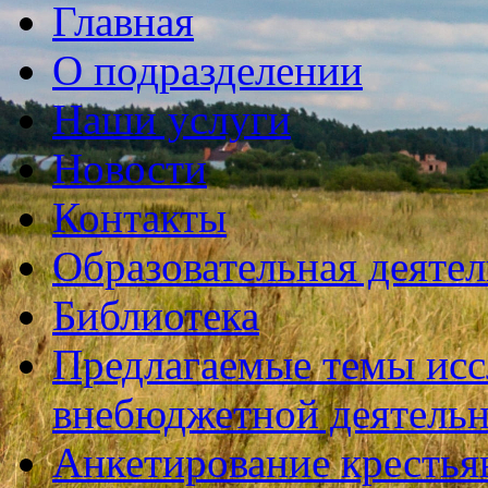
Главная
О подразделении
Наши услуги
Новости
Контакты
Образовательная деяте
Библиотека
Предлагаемые темы исс
внебюджетной деятель
Анкетирование крестья