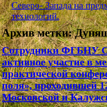
Северо- Запада на пре
технологий.
Архив метки:
Дуняш
Сотрудники ФГБНУ 
активное участие в м
практической конфер
поля», проходившей 12
Московской и Калужск