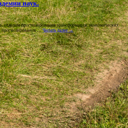
адемии наук.
в. отделом прогнозирования трансформации экономических
ла прогнозирования …
Читать далее
→