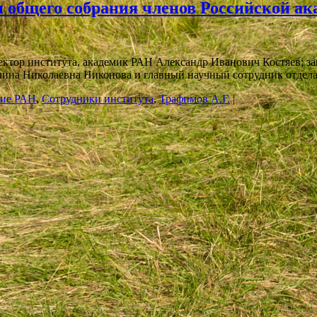
и общего собрания членов Российской ак
ор института, академик РАН Александр Иванович Костяев; за
алина Николаевна Никонова и главный научный сотрудник отде
ние РАН
,
Сотрудники института
,
Трафимов А.Г.
|