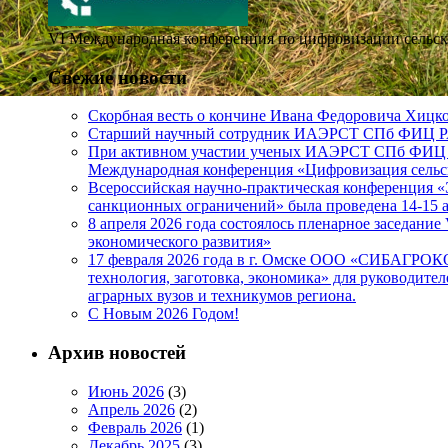
VI Международная конференция по цифровизации сельског
Свежие новости
Скорбная весть о кончине Ивана Федоровича Хиц
Старший научный сотрудник ИАЭРСТ СПб ФИЦ РАН
При активном участии ученых ИАЭРСТ СПб ФИЦ РА
Международная конференция «Цифровизация сельск
Всероссийская научно-практическая конференция 
санкционных ограничений» была проведена 14-
8 апреля 2026 года состоялось пленарное заседан
экономического развития»
17 февраля 2026 года в г. Омске ООО «СИБАГРО
технология, заготовка, экономика» для руководите
аграрных вузов и техникумов региона.
C Новым 2026 Годом!
Архив новостей
Июнь 2026
(3)
Апрель 2026
(2)
Февраль 2026
(1)
Декабрь 2025
(3)