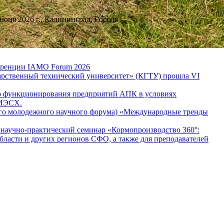
юня 2026 г., Калининград, Россия
еренции IAMO Forum 2026
ственный технический университет» (КГТУ) прошла VI
го функционирования предприятий АПК в условиях
ИИЭСХ.
ного молодежного научного форума) «Международные тренды
чно-практический семинар «Кормопроизводство 360°:
бласти и других регионов СФО, а также для преподавателей