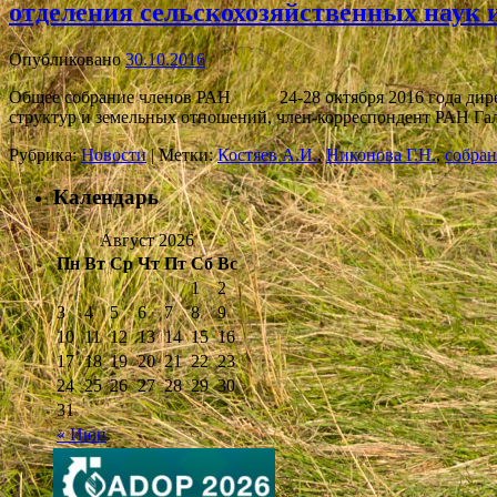
отделения сельскохозяйственных наук 
Опубликовано
30.10.2016
Общее собрание членов РАН 24-28 октября 2016 года директ
структур и земельных отношений, член-корреспондент РАН Г
Рубрика:
Новости
|
Метки:
Костяев А.И.
,
Никонова Г.Н.
,
собра
Календарь
Август 2026
Пн
Вт
Ср
Чт
Пт
Сб
Вс
1
2
3
4
5
6
7
8
9
10
11
12
13
14
15
16
17
18
19
20
21
22
23
24
25
26
27
28
29
30
31
« Июн