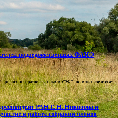
дителей подведомственных ФАНО
организаций, расположенных в СЗФО, посвященное итогам
е
→
орреспондент РАН Г. Н. Никонова и
частие в работе собрания членов