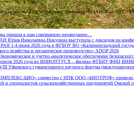
о хозяйства и органическому производству (ADOP 2026) 1 – 5 и
кова пришла к нам совершенно неожиданно…
 Юлия Николаевна Никулина выступила с докладом на конф
Н 1-4 июня 2026 года в ФГБОУ ВО «Калининградский государ
ого хозяйства и органическое производство» ADOP 2026
«Экономическое и учетно-аналитическое обеспечение безопасно
15 апреля 2026 года во ВНИОПТУСХ – филиал ФГБНУ ФНЦ ВН
ие VIII Уфимского гуманитарного научного форума (международ
КОМПЛЕКС-БИО» совместно с НПК ООО «БИОТРОФ» провели нау
лей и специалистов сельскохозяйственных предприятий Омской о