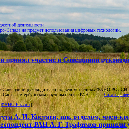
джетной деятельности
ро- Запада на предмет использования цифровых технологий.
цев принял участие в Совещании руково
в Совещании руководителей подведомственных ФАНО РОССИИ 
бря в Санкт-Петербургском научном центре РАН. …
Читать дале
,
ФАНО России
|
тута А. И. Костяев, зав. отделом, член-к
еспондент РАН А. Г. Трафимов приняли у