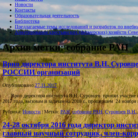
Новости
Контакты
Образовательная деятельность
Библиотека
Предлагаемые темы исследований и разработок по внебю
Анкетирование крестьянских (фермерских) хозяйств Севе
Архив метки:
собрание РАН
Врио директора института В.Н. Суров
РОССИИ организаций
Опубликовано
27.11.2017
Врио директора института В.Н. Суровцев принял участие 
2017 года, вызовам и задачам на 2018 г., прошедшем 24 ноя
Рубрика:
Новости
|
Метки:
РАН
,
собрание РАН
,
Суровцев В.Н.
24-28 октября 2016 года директор инсти
главный научный сотрудник, член-корр